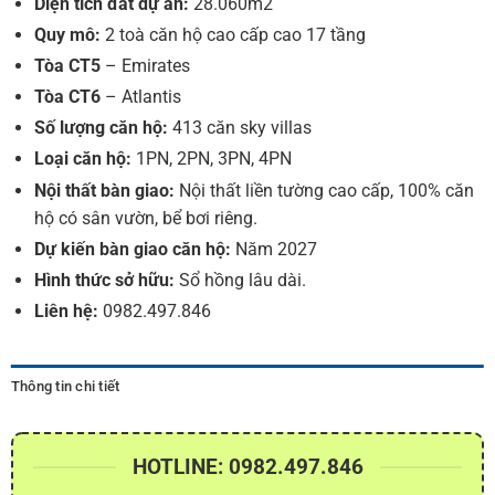
Diện tích đất dự án:
28.060m2
Quy mô:
2 toà căn hộ cao cấp cao 17 tầng
Tòa CT5
– Emirates
Tòa CT6
– Atlantis
Số lượng căn hộ:
413 căn sky villas
Loại căn hộ:
1PN, 2PN, 3PN, 4PN
Nội thất bàn giao:
Nội thất liền tường cao cấp, 100% căn
hộ có sân vườn, bể bơi riêng.
Dự kiến bàn giao căn hộ:
Năm 2027
Hình thức sở hữu:
Sổ hồng lâu dài.
Liên hệ:
0982.497.846
Thông tin chi tiết
HOTLINE: 0982.497.846