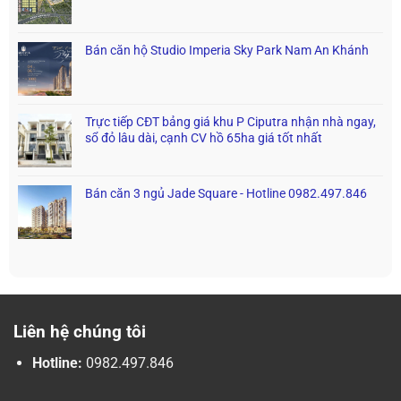
Bán căn hộ Studio Imperia Sky Park Nam An Khánh
Trực tiếp CĐT bảng giá khu P Ciputra nhận nhà ngay,
sổ đỏ lâu dài, cạnh CV hồ 65ha giá tốt nhất
Bán căn 3 ngủ Jade Square - Hotline 0982.497.846
Liên hệ chúng tôi
Hotline:
0982.497.846