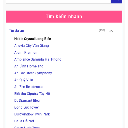
Tìm kiếm nhanh
Tin dự án
(130)
Noble Crystal Long Biên
Alluvia City Văn Giang
Alumi Premium
Ambience Gamuda Hải Phòng
An Bình Homeland
An Lạc Green Symphony
An Quý Villa
An Zen Residences
Biệt thự Ciputra Tây Hồ
D’. Diamant Bleu
Động Lực Tower
Eurowindow Twin Park
Galia Hà Nội
Green Little Town